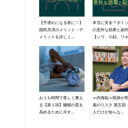
【手遅れになる前に！】
本当に安全？ボト
国民共済のメリット・デ
の意外な効果と副
メリットを詳しく...
【シワ、小顔、ワキ.
おうち時間で美しく整え
≪内海聡≫医師が
る【第１回】睡眠の質を
薬のリスク 第五回
高めるために今す...
人だけが知らな...