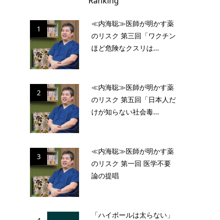
Ranking
≪内海聡≫医師が明かす薬
1
のリスク 第三回「ワクチン
ほど危険なクスリは...
≪内海聡≫医師が明かす薬
2
のリスク 第五回「日本人だ
けが知らない社会毒...
≪内海聡≫医師が明かす薬
3
のリスク 第一回 医学不要
論の提唱
「ハイボールは太らない」