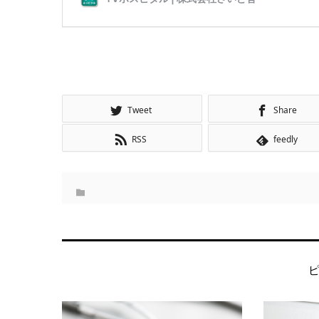
Tweet
Share
RSS
feedly