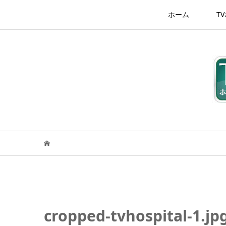
ホーム
T
cropped-tvhospital-1.jp