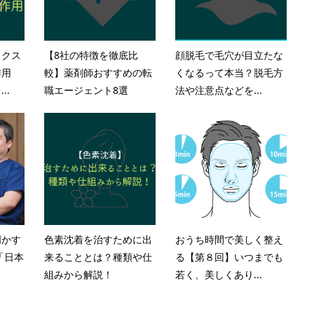
ックス
【8社の特徴を徹底比
顔脱毛で毛穴が目立たな
作用
較】薬剤師おすすめの転
くなるって本当？脱毛方
..
職エージェント8選
法や注意点などを...
明かす
色素沈着を治すために出
おうち時間で美しく整え
「日本
来ることとは？種類や仕
る【第８回】いつまでも
組みから解説！
若く、美しくあり...