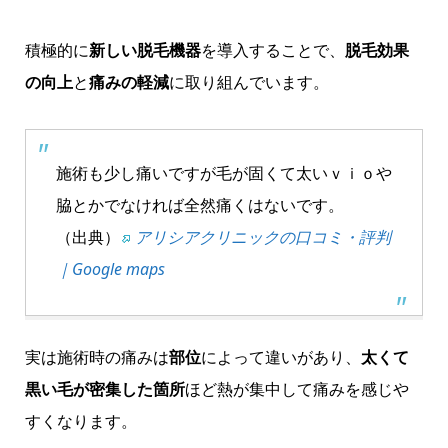
積極的に
新しい脱毛機器
を導入することで、
脱毛効果
の向上
と
痛みの軽減
に取り組んでいます。
施術も少し痛いですが毛が固くて太いｖｉｏや
脇とかでなければ全然痛くはないです。
（出典）
アリシアクリニックの口コミ・評判
｜Google maps
実は施術時の痛みは
部位
によって違いがあり、
太くて
黒い毛が密集した箇所
ほど熱が集中して痛みを感じや
すくなります。