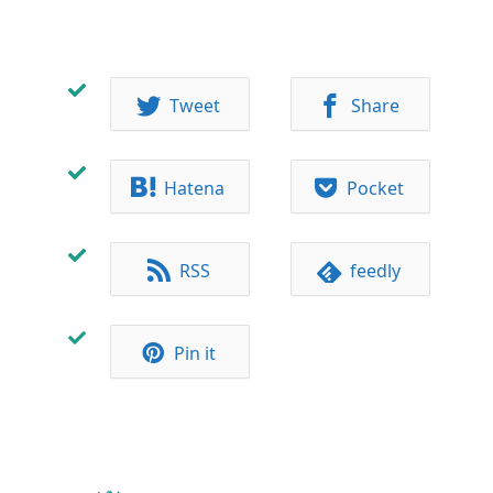
Tweet
Share
Hatena
Pocket
RSS
feedly
Pin it