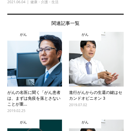
2021.06.04
健康・介護・生活
関連記事一覧
がん
がん
がんの名医に聞く「がん患者
進行がんからの生還の鍵はセ
は、まずは免疫を落とさない
カンドオピニオン 3
ことが重...
2019.07.02
2019.02.25
がん
がん