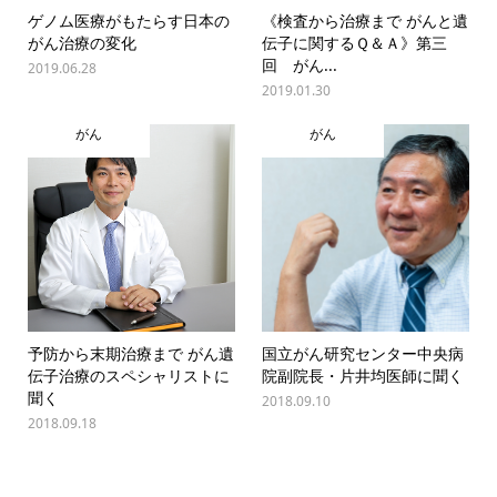
ゲノム医療がもたらす日本の
《検査から治療まで がんと遺
がん治療の変化
伝子に関するＱ＆Ａ》第三
回 がん...
2019.06.28
2019.01.30
がん
がん
予防から末期治療まで がん遺
国立がん研究センター中央病
伝子治療のスペシャリストに
院副院長・片井均医師に聞く
聞く
2018.09.10
2018.09.18