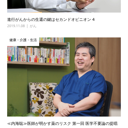
進行がんからの生還の鍵はセカンドオピニオン 4
2019.11.08
がん
健康・介護・生活
≪内海聡≫医師が明かす薬のリスク 第一回 医学不要論の提唱