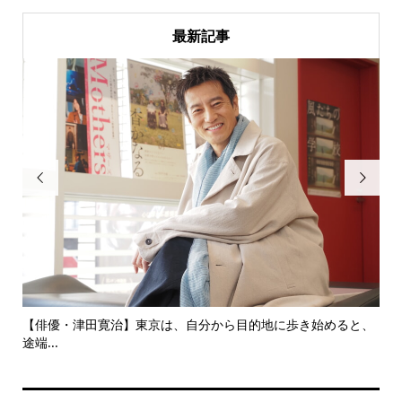
最新記事


歩き始めると、
いつか歌舞伎座のチラシに３人兄弟揃い踏みで一番大き
ても...