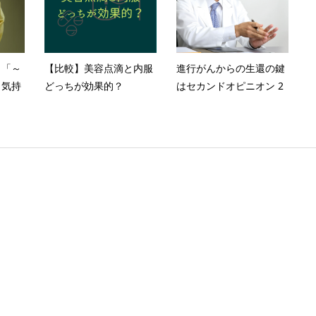
」「～
【比較】美容点滴と内服
進行がんからの生還の鍵
う気持
どっちが効果的？
はセカンドオピニオン 2