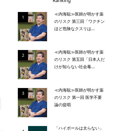
Ranking
≪内海聡≫医師が明かす薬
1
のリスク 第三回「ワクチン
ほど危険なクスリは...
≪内海聡≫医師が明かす薬
2
のリスク 第五回「日本人だ
けが知らない社会毒...
≪内海聡≫医師が明かす薬
3
のリスク 第一回 医学不要
論の提唱
「ハイボールは太らない」