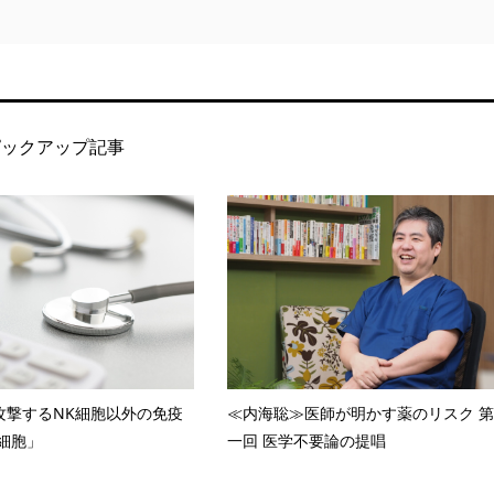
ピックアップ記事
攻撃するNK細胞以外の免疫
≪内海聡≫医師が明かす薬のリスク 第
T細胞」
一回 医学不要論の提唱