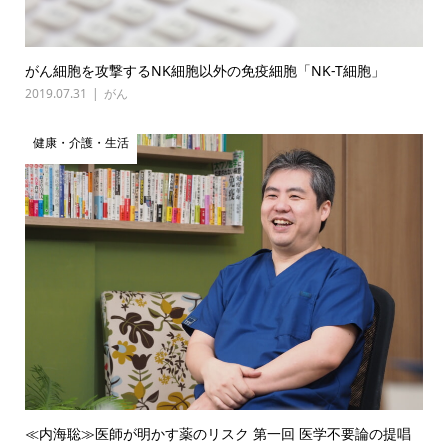
がん細胞を攻撃するNK細胞以外の免疫細胞「NK-T細胞」
2019.07.31
がん
健康・介護・生活
≪内海聡≫医師が明かす薬のリスク 第一回 医学不要論の提唱