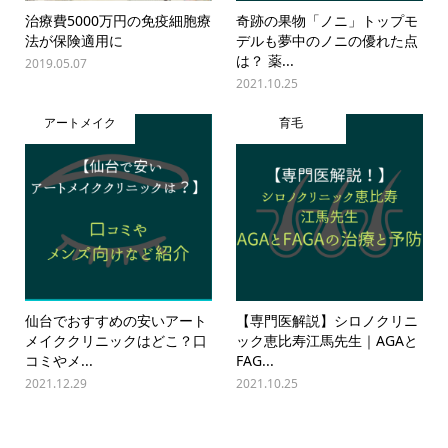
治療費5000万円の免疫細胞療
奇跡の果物「ノニ」トップモ
法が保険適用に
デルも夢中のノニの優れた点
は？ 薬...
2019.05.07
2021.10.25
アートメイク
育毛
仙台でおすすめの安いアート
【専門医解説】シロノクリニ
メイククリニックはどこ？口
ック恵比寿江馬先生｜AGAと
コミやメ...
FAG...
2021.12.29
2021.10.25