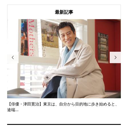
最新記事


にし
【俳優・津田寛治】東京は、自分から目的地に歩き始めると、
い
途端...
ても.