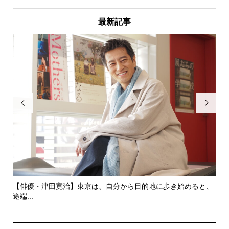
最新記事


にし
【俳優・津田寛治】東京は、自分から目的地に歩き始めると、
い
途端...
ても.