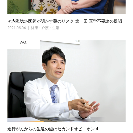
≪内海聡≫医師が明かす薬のリスク 第一回 医学不要論の提唱
2021.06.04
健康・介護・生活
がん
進行がんからの生還の鍵はセカンドオピニオン 4