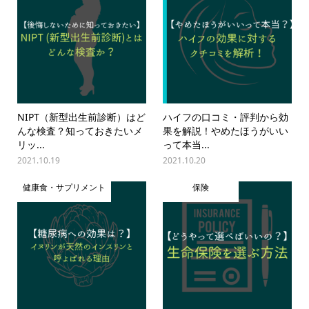
NIPT（新型出生前診断）はど
ハイフの口コミ・評判から効
んな検査？知っておきたいメ
果を解説！やめたほうがいい
リッ...
って本当...
2021.10.19
2021.10.20
健康食・サプリメント
保険