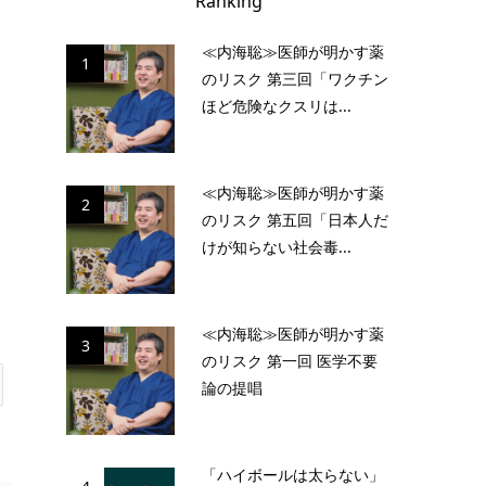
Ranking
≪内海聡≫医師が明かす薬
1
のリスク 第三回「ワクチン
ほど危険なクスリは...
≪内海聡≫医師が明かす薬
2
のリスク 第五回「日本人だ
けが知らない社会毒...
≪内海聡≫医師が明かす薬
3
のリスク 第一回 医学不要
論の提唱
「ハイボールは太らない」