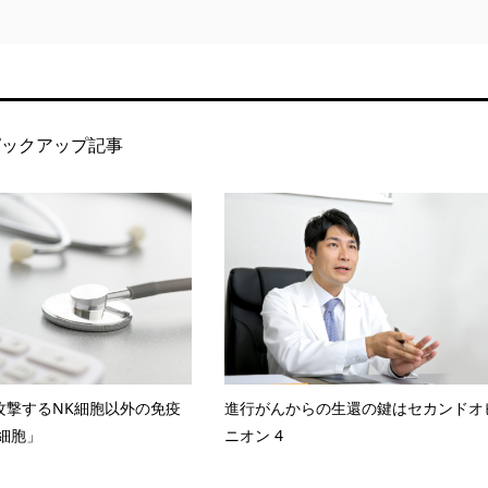
ピックアップ記事
攻撃するNK細胞以外の免疫
進行がんからの生還の鍵はセカンドオ
T細胞」
ニオン 4