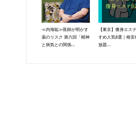
≪内海聡≫医師が明かす
【東京】痩身エス
薬のリスク 第六回「精神
すめ人気8選｜格安
と病気との関係...
放題...