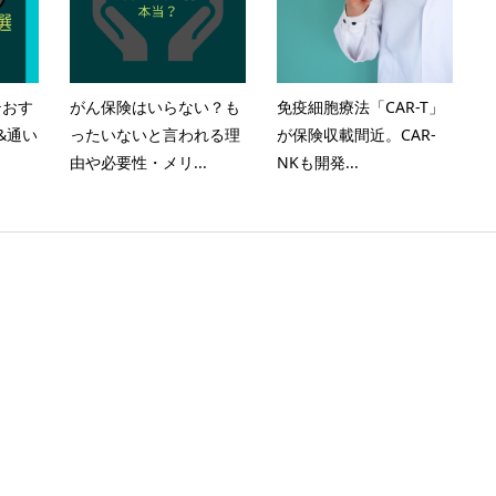
テおす
がん保険はいらない？も
免疫細胞療法「CAR-T」
&通い
ったいないと言われる理
が保険収載間近。CAR-
由や必要性・メリ...
NKも開発...