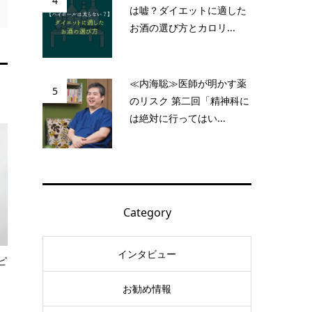
4
は嘘？ダイエットに適した
お酒の選び方とカロリ...
≪内海聡≫医師が明かす薬
5
のリスク 第二回「精神科に
は絶対に行ってはい...
Category
インタビュー
ピ
お勧め情報