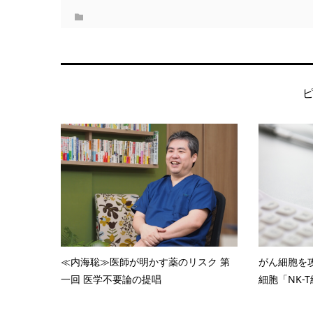
≪内海聡≫医師が明かす薬のリスク 第
がん細胞を
一回 医学不要論の提唱
細胞「NK-