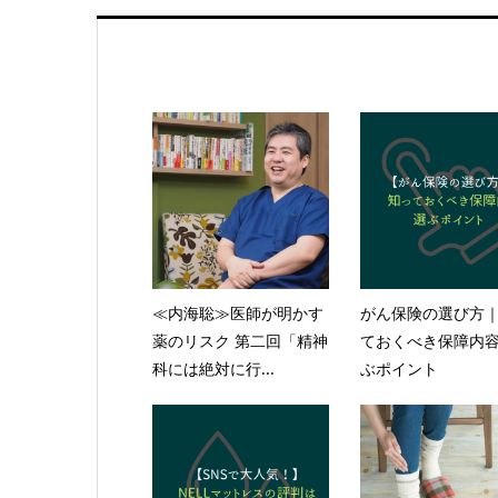
≪内海聡≫医師が明かす
がん保険の選び方
薬のリスク 第二回「精神
ておくべき保障内
科には絶対に行...
ぶポイント