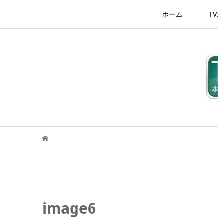
ホーム
T
image6