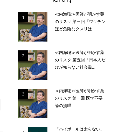
Ranking
≪内海聡≫医師が明かす薬
1
のリスク 第三回「ワクチン
ほど危険なクスリは...
≪内海聡≫医師が明かす薬
2
のリスク 第五回「日本人だ
けが知らない社会毒...
≪内海聡≫医師が明かす薬
3
のリスク 第一回 医学不要
論の提唱
「ハイボールは太らない」