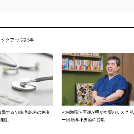
ピックアップ記事
攻撃するNK細胞以外の免疫
≪内海聡≫医師が明かす薬のリスク 第
T細胞」
一回 医学不要論の提唱