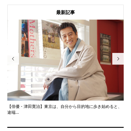
最新記事


にし
【俳優・津田寛治】東京は、自分から目的地に歩き始めると、
い
途端...
ても.