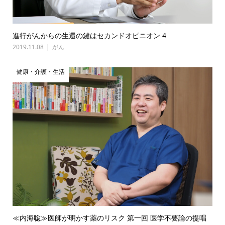
進行がんからの生還の鍵はセカンドオピニオン 4
2019.11.08
がん
健康・介護・生活
≪内海聡≫医師が明かす薬のリスク 第一回 医学不要論の提唱