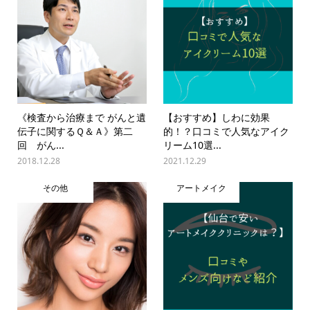
《検査から治療まで がんと遺
【おすすめ】しわに効果
伝子に関するＱ＆Ａ》第二
的！？口コミで人気なアイク
回 がん...
リーム10選...
2018.12.28
2021.12.29
その他
アートメイク