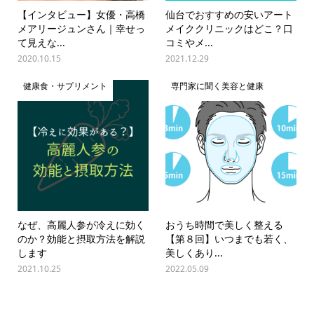
【インタビュー】女優・高橋
仙台でおすすめの安いアート
メアリージュンさん｜幸せっ
メイククリニックはどこ？口
て見えな...
コミやメ...
2020.10.15
2021.12.29
健康食・サプリメント
専門家に聞く美容と健康
なぜ、高麗人参が冷えに効く
おうち時間で美しく整える
のか？効能と摂取方法を解説
【第８回】いつまでも若く、
します
美しくあり...
2021.10.25
2022.05.09