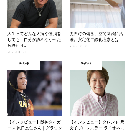
人生ってどんな大病や怪我を
災害時の備蓄、空間除菌に活
しても、自分が諦めなかった
躍。安定化二酸化塩素とは
ら終わり...
2022.01.01
2023.01.30
その他
その他
【インタビュー】阪神タイガ
【インタビュー】タレント 元
ース 原口文仁さん｜グラウン
女子プロレスラー ライオネス