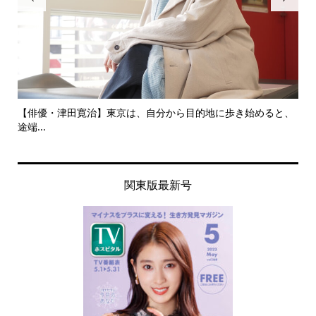
と、
いつか歌舞伎座のチラシに３人兄弟揃い踏みで一番大きく載せ
俺
ても...
てい.
関東版最新号