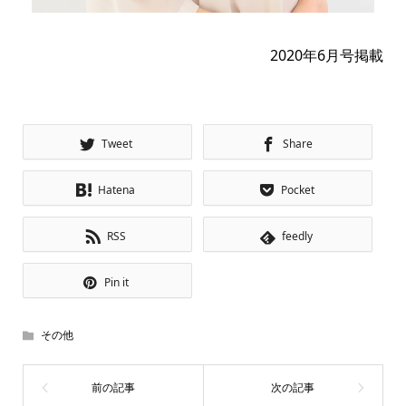
2020年6月号掲載
Tweet
Share
Hatena
Pocket
RSS
feedly
Pin it
その他