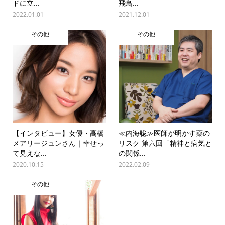
ドに立...
飛鳥...
2022.01.01
2021.12.01
その他
その他
【インタビュー】女優・高橋
≪内海聡≫医師が明かす薬の
メアリージュンさん｜幸せっ
リスク 第六回「精神と病気と
て見えな...
の関係...
2020.10.15
2022.02.09
その他