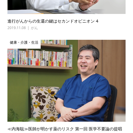
進行がんからの生還の鍵はセカンドオピニオン 4
2019.11.08
がん
健康・介護・生活
≪内海聡≫医師が明かす薬のリスク 第一回 医学不要論の提唱