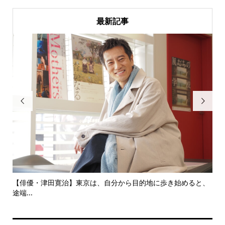
最新記事


にし
【俳優・津田寛治】東京は、自分から目的地に歩き始めると、
い
途端...
ても.