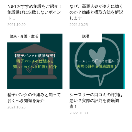
NIPTおすすめ施設をご紹介！
なぜ、高麗人参が冷えに効く
施設選びに失敗しないポイン
のか？効能と摂取方法を解説
ト...
します
2021.10.20
2021.10.25
健康・介護・生活
脱毛
精子バンクの仕組みと知って
シースリーの口コミの評判は
おくべき知識を紹介
悪い？実際の評判を徹底調
査！
2021.10.25
2022.01.30