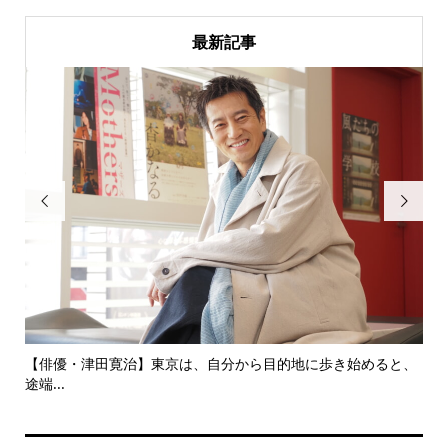
最新記事


始めると、
いつか歌舞伎座のチラシに３人兄弟揃い踏みで一番大きく載
ても...