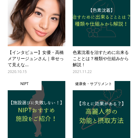
【インタビュー】女優・高橋
色素沈着を治すために出来る
メアリージュンさん｜幸せっ
こととは？種類や仕組みから
て見えな...
解説！
2020.10.15
2021.11.22
NIPT
健康食・サプリメント