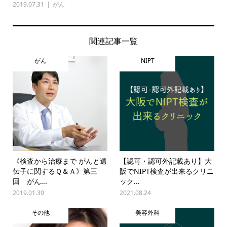
2019.07.31
がん
関連記事一覧
がん
NIPT
《検査から治療まで がんと遺
【認可・認可外記載あり】大
伝子に関するＱ＆Ａ》第三
阪でNIPT検査が出来るクリニ
回 がん...
ック...
2019.01.30
2021.08.24
その他
美容外科