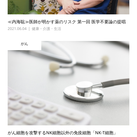
≪内海聡≫医師が明かす薬のリスク 第一回 医学不要論の提唱
2021.06.04
健康・介護・生活
がん
がん細胞を攻撃するNK細胞以外の免疫細胞「NK-T細胞」