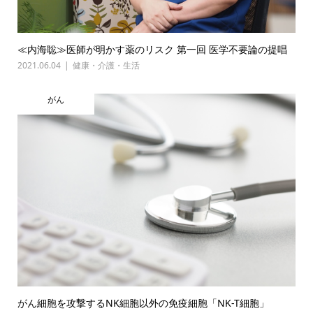
≪内海聡≫医師が明かす薬のリスク 第一回 医学不要論の提唱
2021.06.04
健康・介護・生活
がん
がん細胞を攻撃するNK細胞以外の免疫細胞「NK-T細胞」