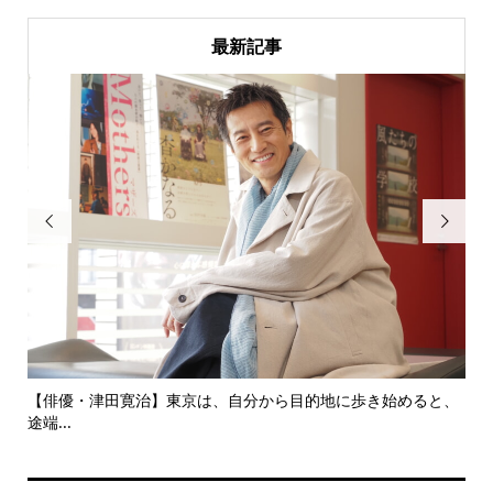
最新記事


にし
【俳優・津田寛治】東京は、自分から目的地に歩き始めると、
い
途端...
ても.