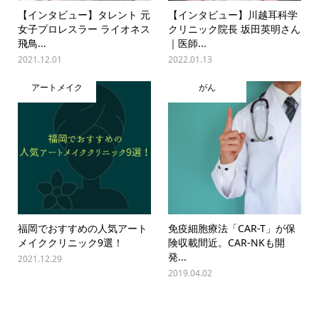
【インタビュー】タレント 元
【インタビュー】川越耳科学
女子プロレスラー ライオネス
クリニック院長 坂田英明さん
飛鳥...
｜医師...
2021.12.01
2022.01.13
アートメイク
がん
福岡でおすすめの人気アート
免疫細胞療法「CAR-T」が保
メイククリニック9選！
険収載間近。CAR-NKも開
発...
2021.12.29
2019.04.02