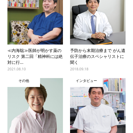
≪内海聡≫医師が明かす薬の
予防から末期治療まで がん遺
リスク 第二回「精神科には絶
伝子治療のスペシャリストに
対に行...
聞く
2021.08.10
2018.09.18
その他
インタビュー