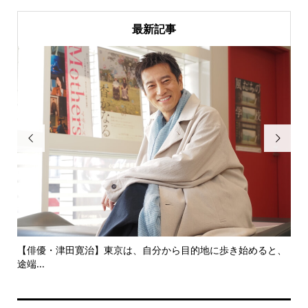
最新記事


にし
【俳優・津田寛治】東京は、自分から目的地に歩き始めると、
い
途端...
ても.