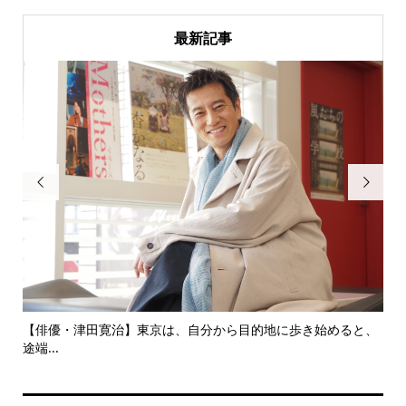
最新記事


にし
【俳優・津田寛治】東京は、自分から目的地に歩き始めると、
い
途端...
ても.