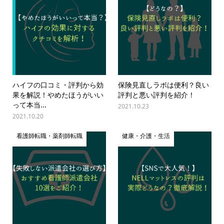
ハイフの口コミ・評判から効
保険見直しラボは便利？良い
果を解説！やめたほうがいい
評判と悪い評判を紹介！
って本当...
2021.10.23
2021.10.20
看護師転職・薬剤師転職
健康・介護・生活