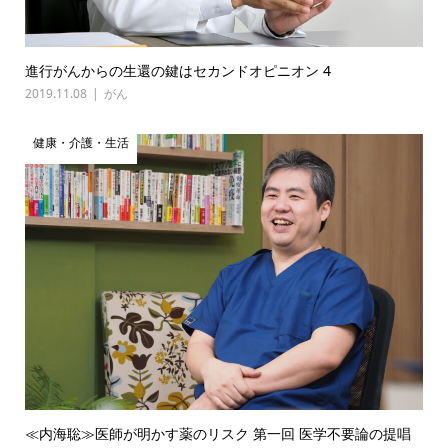
進行がんからの生還の鍵はセカンドオピニオン 4
2019.11.08
がん
健康・介護・生活
≪内海聡≫医師が明かす薬のリスク 第一回 医学不要論の提唱