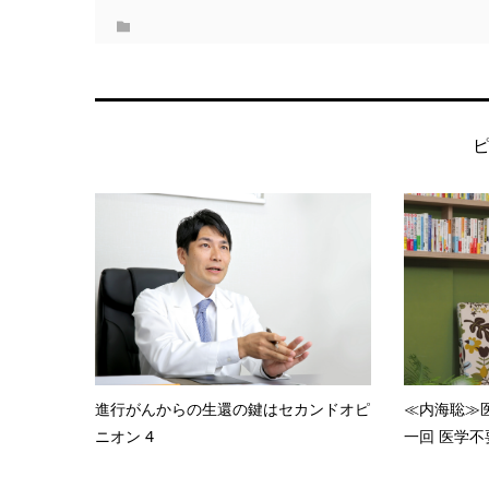
進行がんからの生還の鍵はセカンドオピ
≪内海聡≫
ニオン 4
一回 医学