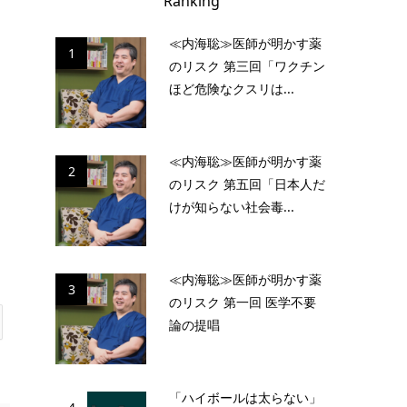
Ranking
≪内海聡≫医師が明かす薬
1
のリスク 第三回「ワクチン
ほど危険なクスリは...
≪内海聡≫医師が明かす薬
2
のリスク 第五回「日本人だ
けが知らない社会毒...
≪内海聡≫医師が明かす薬
3
のリスク 第一回 医学不要
論の提唱
「ハイボールは太らない」