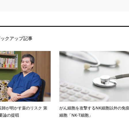
ピックアップ記事
医師が明かす薬のリスク 第
がん細胞を攻撃するNK細胞以外の免
不要論の提唱
細胞「NK-T細胞」