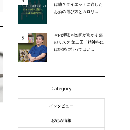
4
は嘘？ダイエットに適した
お酒の選び方とカロリ...
≪内海聡≫医師が明かす薬
5
のリスク 第二回「精神科に
は絶対に行ってはい...
Category
インタビュー
疫
お勧め情報