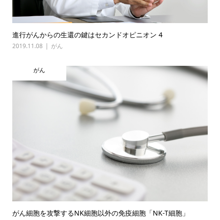
進行がんからの生還の鍵はセカンドオピニオン 4
2019.11.08
がん
がん
がん細胞を攻撃するNK細胞以外の免疫細胞「NK-T細胞」