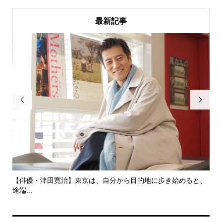
最新記事


にし
【俳優・津田寛治】東京は、自分から目的地に歩き始めると、
い
途端...
ても.