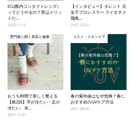
ICL(眼内コンタクトレンズ）
【インタビュー】タレント 元
ってどうやるの？実はメリッ
女子プロレスラー ライオネス
トだ...
飛鳥...
2020.11.15
2021.12.01
専門家に聞く美容と健康
コスメ・スキンケア
おうち時間で美しく整える
春の紫外線はなぜ危険？春に
【第2回】手が冷たい・足が
おすすめのUVケア方法
冷たい。末...
2021.08.30
2021.11.01