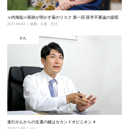
≪内海聡≫医師が明かす薬のリスク 第一回 医学不要論の提唱
2021.06.04
健康・介護・生活
がん
進行がんからの生還の鍵はセカンドオピニオン 4
2019.11.08
がん