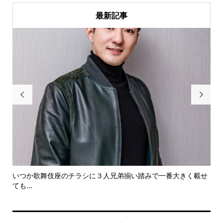
最新記事


と、
いつか歌舞伎座のチラシに３人兄弟揃い踏みで一番大きく載せ
俺
ても...
てい.