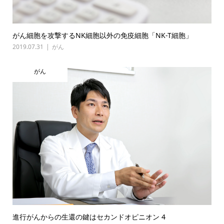
がん細胞を攻撃するNK細胞以外の免疫細胞「NK-T細胞」
2019.07.31
がん
がん
進行がんからの生還の鍵はセカンドオピニオン 4