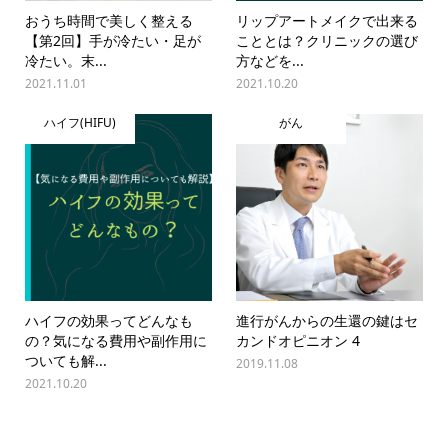
おうち時間で美しく整える
リップアートメイクで出来る
【第2回】手が冷たい・足が
こととは？クリニックの選び
冷たい。末...
方などを...
2021.11.01
2021.10.20
ハイフ(HIFU)
がん
ハイフの効果ってどんなも
進行がんからの生還の鍵はセ
の？気になる費用や副作用に
カンドオピニオン 4
ついても解...
2019.11.08
2021.10.20