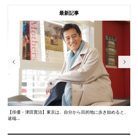
最新記事


にし
【俳優・津田寛治】東京は、自分から目的地に歩き始めると、
い
途端...
ても.