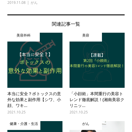
2019.11.08
がん
関連記事一覧
美容外科
美容
本当に安全？ボトックスの意
「小顔術」本間重行の美容ト
外な効果と副作用【シワ、小
レンド徹底解説！(湘南美容ク
顔、ワキ...
リニッ...
2021.10.25
2021.10.25
健康・介護・生活
がん