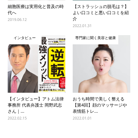
細胞医療は実用化と普及の時
【ストラッシュの脱毛は？】
代へ
よい口コミと悪い口コミを紹
介
2019.06.12
2022.01.31
インタビュー
専門家に聞く美容と健康
【インタビュー】アトム法律
おうち時間で美しく整える
事務所 代表弁護士 岡野武志
【第4回】顔のマッサージや
さん｜...
表情筋トレ...
2022.02.15
2022.01.01