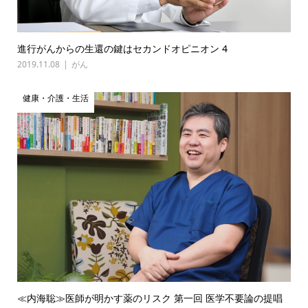
進行がんからの生還の鍵はセカンドオピニオン 4
2019.11.08
がん
健康・介護・生活
≪内海聡≫医師が明かす薬のリスク 第一回 医学不要論の提唱