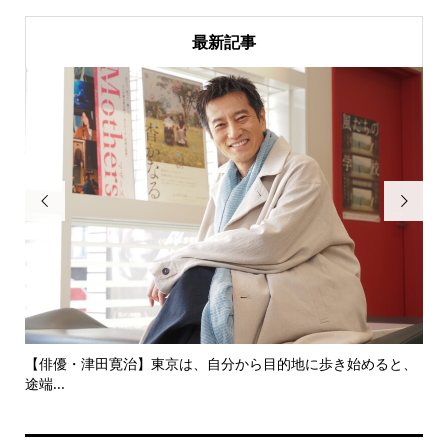
最新記事


にし
【俳優・津田寛治】東京は、自分から目的地に歩き始めると、
い
途端...
ても.