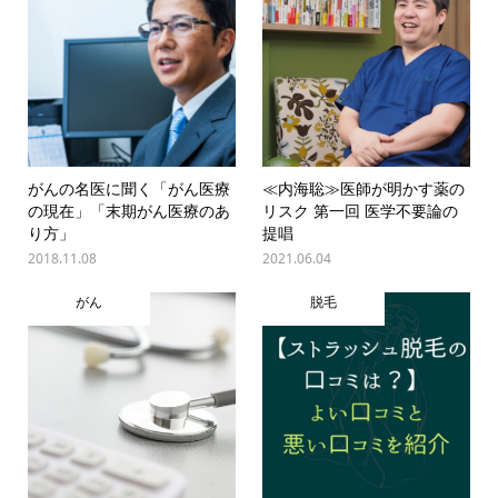
がんの名医に聞く「がん医療
≪内海聡≫医師が明かす薬の
の現在」「末期がん医療のあ
リスク 第一回 医学不要論の
り方」
提唱
2018.11.08
2021.06.04
がん
脱毛