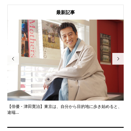
最新記事


にし
【俳優・津田寛治】東京は、自分から目的地に歩き始めると、
い
途端...
ても.