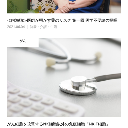
≪内海聡≫医師が明かす薬のリスク 第一回 医学不要論の提唱
2021.06.04
健康・介護・生活
がん
がん細胞を攻撃するNK細胞以外の免疫細胞「NK-T細胞」