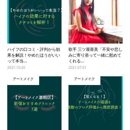
ハイフの口コミ・評判から効
歌手 三ツ屋亜美「不安や悲し
果を解説！やめたほうがいい
みに寄り添って一緒に慰めて
って本当...
くれる...
2021.10.20
2021.07.01
アートメイク
アートメイク