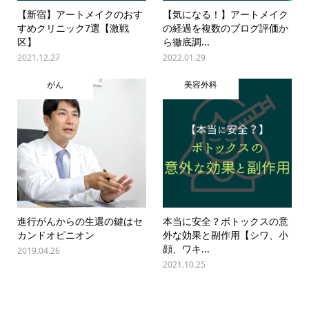
【新宿】アートメイクのおす
【気になる！】アートメイク
すめクリニック7選【激戦
の経過を複数のブログ評価か
区】
ら徹底調...
2021.12.27
2022.01.29
がん
美容外科
進行がんからの生還の鍵はセ
本当に安全？ボトックスの意
カンドオピニオン
外な効果と副作用【シワ、小
顔、ワキ...
2019.04.26
2021.10.25