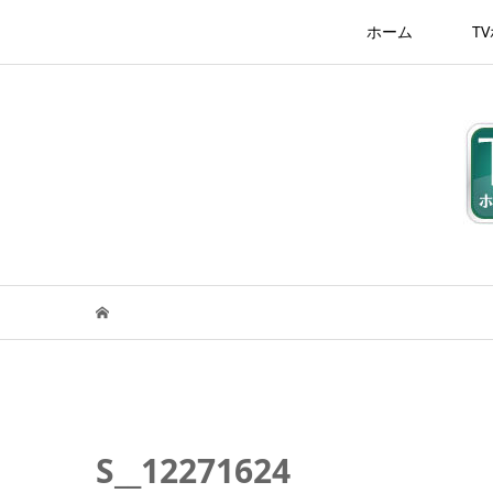
ホーム
T
S__12271624