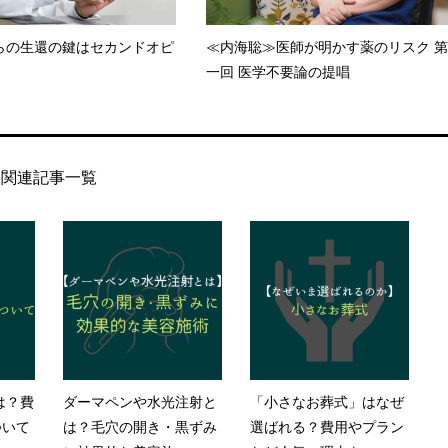
らの生還の鍵はセカンドオピ
≪内海聡≫医師が明かす薬のリスク 第
一回 医学不要論の提唱
関連記事一覧
は？費
ダーマペンや水光注射と
「小さなお葬式」はなぜ
ついて
は？毛穴の開き・黒ずみ
選ばれる？費用やプラン