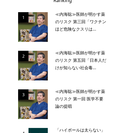
Ranking
≪内海聡≫医師が明かす薬
1
のリスク 第三回「ワクチン
ほど危険なクスリは...
≪内海聡≫医師が明かす薬
2
のリスク 第五回「日本人だ
けが知らない社会毒...
≪内海聡≫医師が明かす薬
3
のリスク 第一回 医学不要
論の提唱
「ハイボールは太らない」