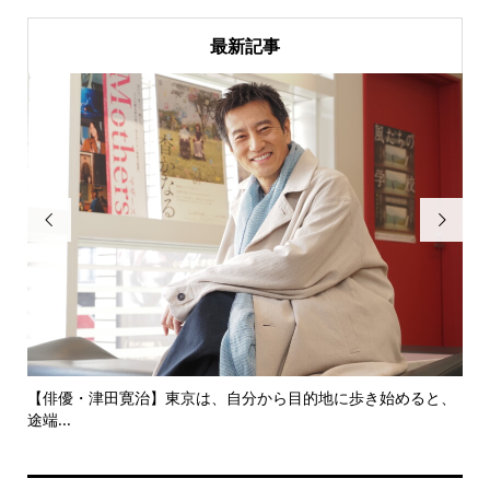
最新記事


にし
【俳優・津田寛治】東京は、自分から目的地に歩き始めると、
い
途端...
ても.