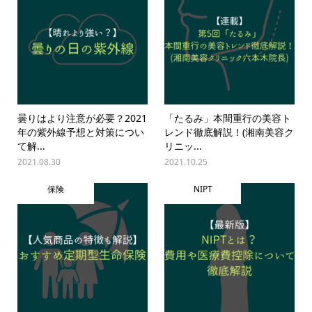
曇りはより注意が必要？2021
「たるみ」本間重行の美容ト
年の紫外線予想と対策につい
レンド徹底解説！(湘南美容ク
て解...
リニッ...
2021.08.30
2021.10.25
保険
NIPT