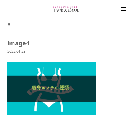
image4
2022.01.28