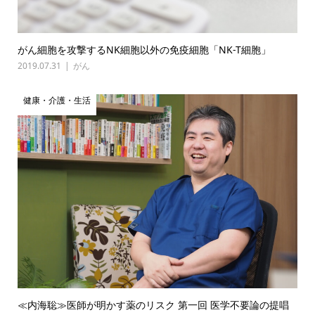
がん細胞を攻撃するNK細胞以外の免疫細胞「NK-T細胞」
2019.07.31
がん
健康・介護・生活
≪内海聡≫医師が明かす薬のリスク 第一回 医学不要論の提唱