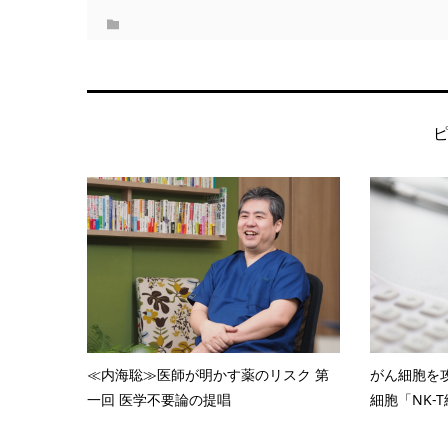
≪内海聡≫医師が明かす薬のリスク 第
がん細胞を
一回 医学不要論の提唱
細胞「NK-