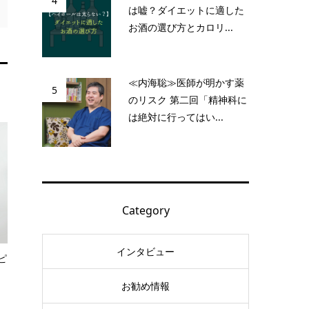
4
は嘘？ダイエットに適した
お酒の選び方とカロリ...
≪内海聡≫医師が明かす薬
5
のリスク 第二回「精神科に
は絶対に行ってはい...
Category
インタビュー
ピ
お勧め情報