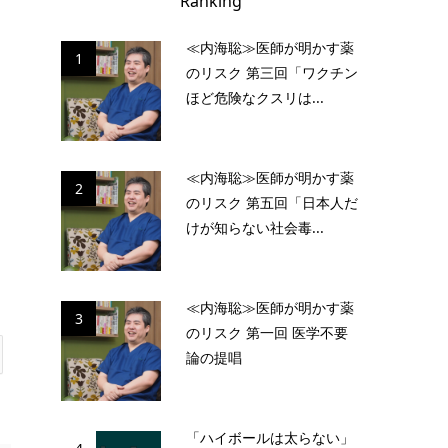
Ranking
≪内海聡≫医師が明かす薬
1
のリスク 第三回「ワクチン
ほど危険なクスリは...
≪内海聡≫医師が明かす薬
2
のリスク 第五回「日本人だ
けが知らない社会毒...
≪内海聡≫医師が明かす薬
3
のリスク 第一回 医学不要
論の提唱
「ハイボールは太らない」