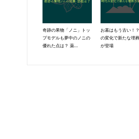
奇跡の果物「ノニ」トッ
お墓はもう古い！
プモデルも夢中のノニの
の変化で新たな埋
優れた点は？ 薬...
が登場