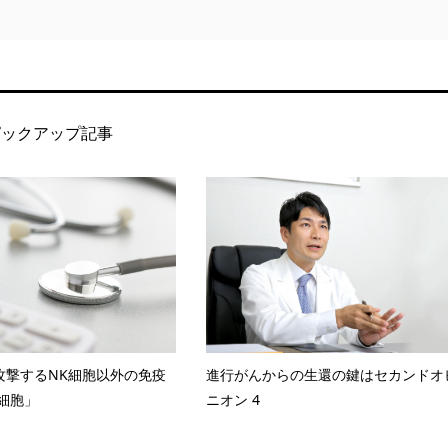
ピックアップ記事
攻撃するNK細胞以外の免疫
進行がんからの生還の鍵はセカンドオ
T細胞」
ニオン 4