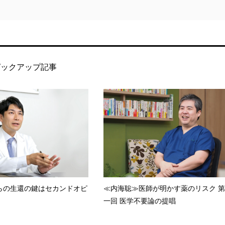
ピックアップ記事
らの生還の鍵はセカンドオピ
≪内海聡≫医師が明かす薬のリスク 第
一回 医学不要論の提唱