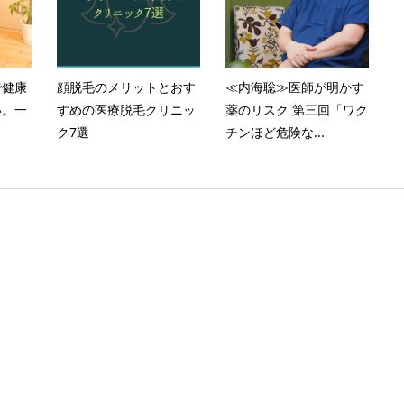
で健康
顔脱毛のメリットとおす
≪内海聡≫医師が明かす
い。一
すめの医療脱毛クリニッ
薬のリスク 第三回「ワク
ク7選
チンほど危険な...