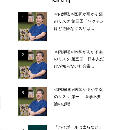
Ranking
≪内海聡≫医師が明かす薬
1
のリスク 第三回「ワクチン
ほど危険なクスリは...
≪内海聡≫医師が明かす薬
2
のリスク 第五回「日本人だ
けが知らない社会毒...
≪内海聡≫医師が明かす薬
3
のリスク 第一回 医学不要
論の提唱
「ハイボールは太らない」