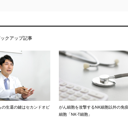
ピックアップ記事
らの生還の鍵はセカンドオピ
がん細胞を攻撃するNK細胞以外の免
細胞「NK-T細胞」