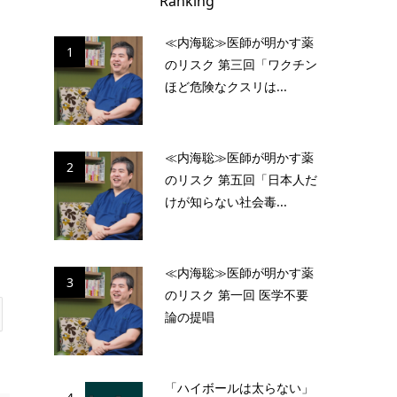
Ranking
≪内海聡≫医師が明かす薬
1
のリスク 第三回「ワクチン
ほど危険なクスリは...
≪内海聡≫医師が明かす薬
2
のリスク 第五回「日本人だ
けが知らない社会毒...
≪内海聡≫医師が明かす薬
3
のリスク 第一回 医学不要
論の提唱
「ハイボールは太らない」