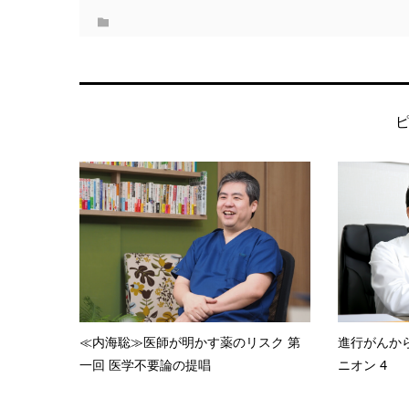
≪内海聡≫医師が明かす薬のリスク 第
進行がんか
一回 医学不要論の提唱
ニオン 4