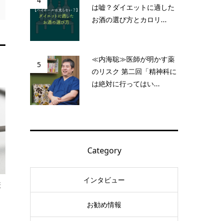
4
は嘘？ダイエットに適した
お酒の選び方とカロリ...
≪内海聡≫医師が明かす薬
5
のリスク 第二回「精神科に
は絶対に行ってはい...
Category
インタビュー
疫
お勧め情報