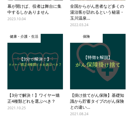
幕が開けば、役者は舞台に集
全国からがん患者など多くの
中するしかありません
湯治客が訪れるという秘湯・
玉川温泉...
2023.10.04
2022.03.24
健康・介護・生活
保険
【3分で解決！】ワイヤー矯
【掛け捨てがん保険】基礎知
正4種類どれを選ぶべき？
識から貯蓄タイプのがん保険
との違い...
2021.10.25
2021.08.24