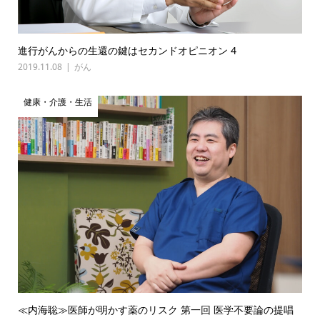
進行がんからの生還の鍵はセカンドオピニオン 4
2019.11.08
がん
健康・介護・生活
≪内海聡≫医師が明かす薬のリスク 第一回 医学不要論の提唱