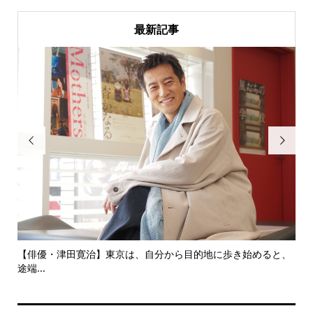
最新記事


にし
【俳優・津田寛治】東京は、自分から目的地に歩き始めると、
い
途端...
ても.