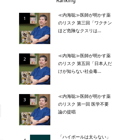
Ranking
≪内海聡≫医師が明かす薬
1
のリスク 第三回「ワクチン
ほど危険なクスリは...
≪内海聡≫医師が明かす薬
2
のリスク 第五回「日本人だ
けが知らない社会毒...
≪内海聡≫医師が明かす薬
3
のリスク 第一回 医学不要
論の提唱
「ハイボールは太らない」