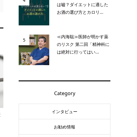
4
は嘘？ダイエットに適した
お酒の選び方とカロリ...
≪内海聡≫医師が明かす薬
5
のリスク 第二回「精神科に
は絶対に行ってはい...
Category
インタビュー
疫
お勧め情報