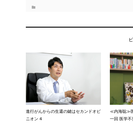
進行がんからの生還の鍵はセカンドオピ
≪内海聡≫
ニオン 4
一回 医学