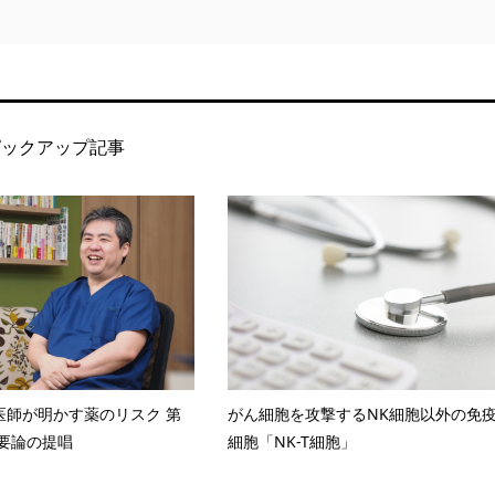
ピックアップ記事
医師が明かす薬のリスク 第
がん細胞を攻撃するNK細胞以外の免
不要論の提唱
細胞「NK-T細胞」