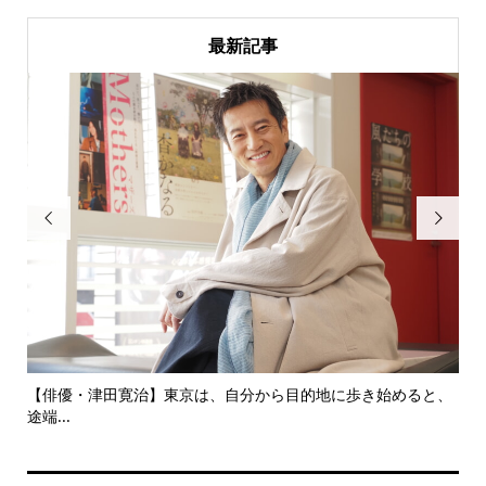
最新記事


にし
【俳優・津田寛治】東京は、自分から目的地に歩き始めると、
い
途端...
ても.