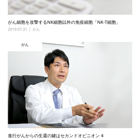
がん細胞を攻撃するNK細胞以外の免疫細胞「NK-T細胞」
2019.07.31
がん
がん
進行がんからの生還の鍵はセカンドオピニオン 4