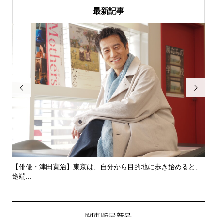
最新記事


にし
【俳優・津田寛治】東京は、自分から目的地に歩き始めると、
い
途端...
ても.
関東版最新号