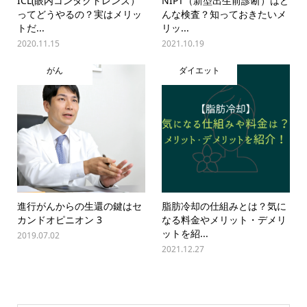
ICL(眼内コンタクトレンズ）
NIPT（新型出生前診断）はど
ってどうやるの？実はメリッ
んな検査？知っておきたいメ
トだ...
リッ...
2020.11.15
2021.10.19
がん
ダイエット
進行がんからの生還の鍵はセ
脂肪冷却の仕組みとは？気に
カンドオピニオン 3
なる料金やメリット・デメリ
ットを紹...
2019.07.02
2021.12.27