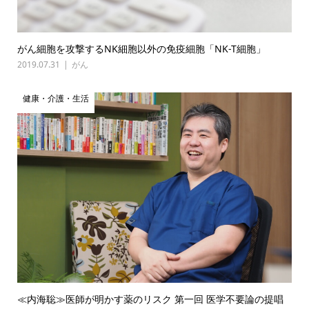
がん細胞を攻撃するNK細胞以外の免疫細胞「NK-T細胞」
2019.07.31
がん
健康・介護・生活
≪内海聡≫医師が明かす薬のリスク 第一回 医学不要論の提唱