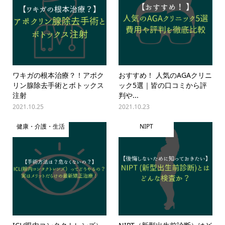
ワキガの根本治療？！アポク
おすすめ！ 人気のAGAクリニ
リン腺除去手術とボトックス
ック5選｜皆の口コミから評
注射
判や...
2021.10.25
2021.10.23
健康・介護・生活
NIPT