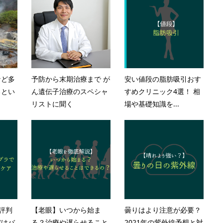
など多
予防から末期治療まで が
安い値段の脂肪吸引おす
るとい
ん遺伝子治療のスペシャ
すめクリニック4選！ 相
リストに聞く
場や基礎知識を...
の評判
【老眼】いつから始ま
曇りはより注意が必要？
だけバ
る？治療や遅らせること
2021年の紫外線予想と対