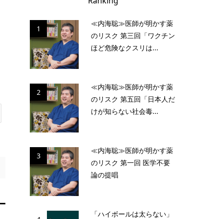
Ranking
≪内海聡≫医師が明かす薬
1
のリスク 第三回「ワクチン
ほど危険なクスリは...
≪内海聡≫医師が明かす薬
2
のリスク 第五回「日本人だ
けが知らない社会毒...
≪内海聡≫医師が明かす薬
3
のリスク 第一回 医学不要
論の提唱
「ハイボールは太らない」