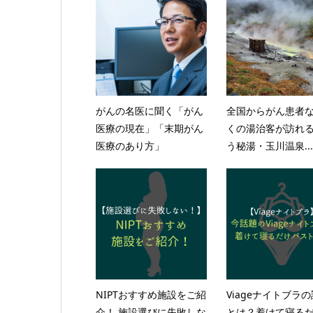
がんの名医に聞く「がん
全国からがん患者
医療の現在」「末期がん
くの湯治客が訪れ
医療のあり方」
う秘湯・玉川温泉...
NIPTおすすめ施設をご紹
Viageナイトブラ
介！ 施設選びに失敗しな
とは？着けて寝る