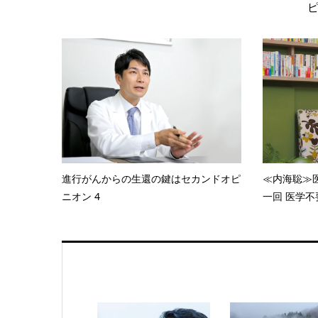
進行がんからの生還の鍵はセカンドオピ
≪内海聡≫
ニオン 4
一回 医学