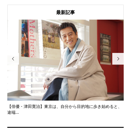
最新記事


にし
【俳優・津田寛治】東京は、自分から目的地に歩き始めると、
い
途端...
ても.