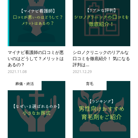
マイナビ看護師の口コミが悪
シロノクリニックのリアルな
いのはどうして？メリットは
口コミを徹底紹介！ 気になる
あるの？
評判は...
2021.11.08
2021.12.29
葬儀・終活
育毛