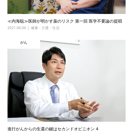
≪内海聡≫医師が明かす薬のリスク 第一回 医学不要論の提唱
2021.06.04
健康・介護・生活
がん
進行がんからの生還の鍵はセカンドオピニオン 4