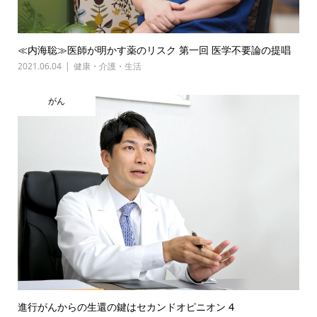
≪内海聡≫医師が明かす薬のリスク 第一回 医学不要論の提唱
2021.06.04
健康・介護・生活
がん
進行がんからの生還の鍵はセカンドオピニオン 4