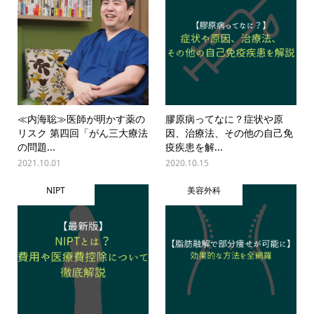
≪内海聡≫医師が明かす薬の
膠原病ってなに？症状や原
リスク 第四回「がん三大療法
因、治療法、その他の自己免
の問題...
疫疾患を解...
2021.10.01
2020.10.15
NIPT
美容外科