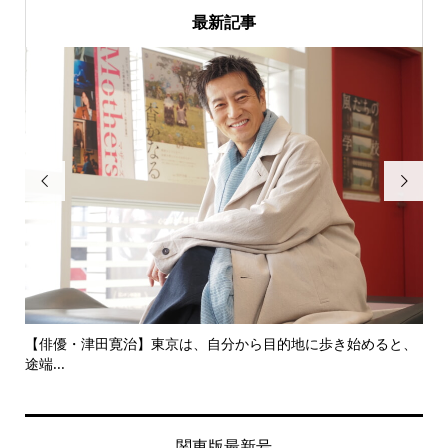
最新記事


にし
【俳優・津田寛治】東京は、自分から目的地に歩き始めると、
い
途端...
ても.
関東版最新号