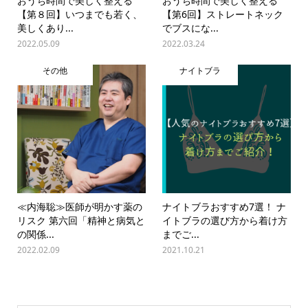
おうち時間で美しく整える
おうち時間で美しく整える
【第８回】いつまでも若く、
【第6回】ストレートネック
美しくあり...
でブスにな...
2022.05.09
2022.03.24
その他
ナイトブラ
≪内海聡≫医師が明かす薬の
ナイトブラおすすめ7選！ ナ
リスク 第六回「精神と病気と
イトブラの選び方から着け方
の関係...
までご...
2022.02.09
2021.10.21