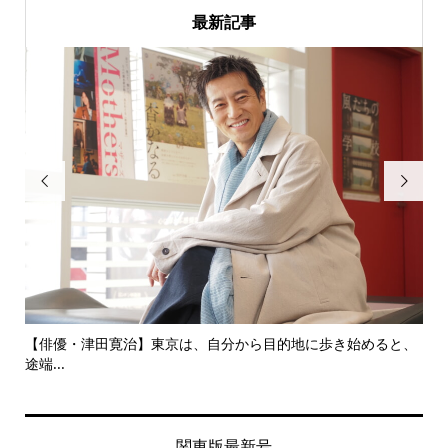
最新記事


にし
【俳優・津田寛治】東京は、自分から目的地に歩き始めると、
い
途端...
ても.
関東版最新号