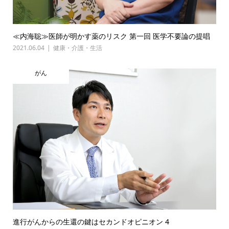
≪内海聡≫医師が明かす薬のリスク 第一回 医学不要論の提唱
2021.06.04
健康・介護・生活
がん
進行がんからの生還の鍵はセカンドオピニオン 4