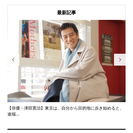
最新記事


にし
【俳優・津田寛治】東京は、自分から目的地に歩き始めると、
い
途端...
ても.