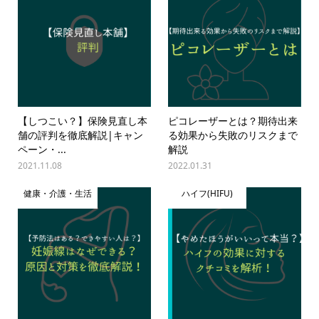
【しつこい？】保険見直し本
ピコレーザーとは？期待出来
舗の評判を徹底解説|キャン
る効果から失敗のリスクまで
ペーン・...
解説
2021.11.08
2022.01.31
健康・介護・生活
ハイフ(HIFU)