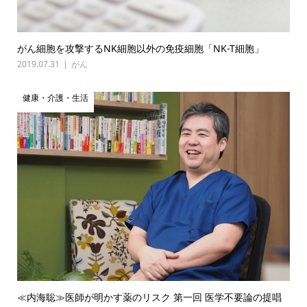
がん細胞を攻撃するNK細胞以外の免疫細胞「NK-T細胞」
2019.07.31
がん
健康・介護・生活
≪内海聡≫医師が明かす薬のリスク 第一回 医学不要論の提唱