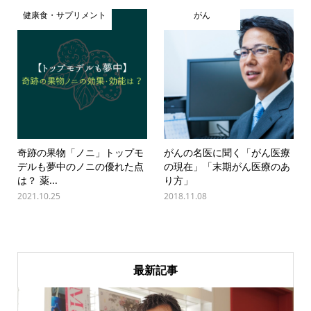
健康食・サプリメント
がん
奇跡の果物「ノニ」トップモ
がんの名医に聞く「がん医療
デルも夢中のノニの優れた点
の現在」「末期がん医療のあ
は？ 薬...
り方」
2021.10.25
2018.11.08
最新記事