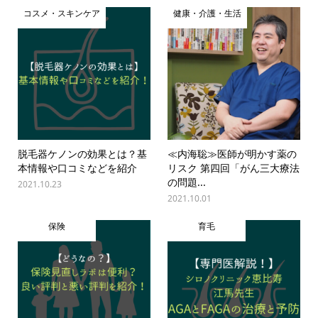
コスメ・スキンケア
健康・介護・生活
脱毛器ケノンの効果とは？基
≪内海聡≫医師が明かす薬の
本情報や口コミなどを紹介
リスク 第四回「がん三大療法
の問題...
2021.10.23
2021.10.01
保険
育毛