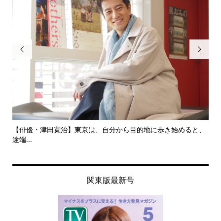


にし
【俳優・津田寛治】東京は、自分から目的地に歩き始めると、
い
途端...
ても.
関東版最新号