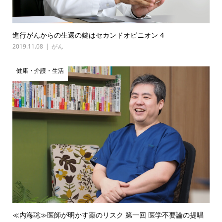
進行がんからの生還の鍵はセカンドオピニオン 4
2019.11.08
がん
健康・介護・生活
≪内海聡≫医師が明かす薬のリスク 第一回 医学不要論の提唱