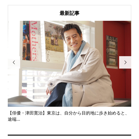
最新記事


にし
【俳優・津田寛治】東京は、自分から目的地に歩き始めると、
い
途端...
ても.