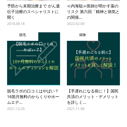
予防から末期治療まで がん遺
≪内海聡≫医師が明かす薬の
伝子治療のスペシャリストに
リスク 第六回「精神と病気と
聞く
の関係...
2018.09.18
2022.02.09
脱毛
保険
脱毛ラボの口コミはやばい？
【手遅れになる前に！】国民
16箇月無料のからくりやホー
共済のメリット・デメリット
ムエデ...
を詳しく...
2021.12.29
2021.11.08