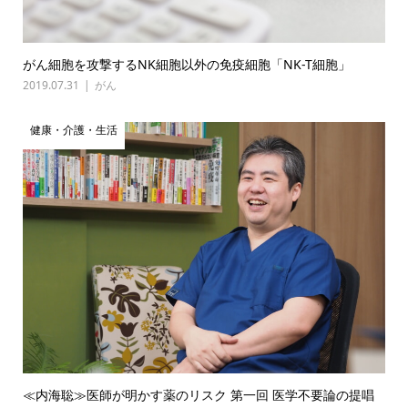
がん細胞を攻撃するNK細胞以外の免疫細胞「NK-T細胞」
2019.07.31
がん
健康・介護・生活
≪内海聡≫医師が明かす薬のリスク 第一回 医学不要論の提唱