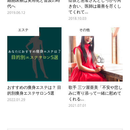
細胞医療は実用化と普及の時
症状と患者さんとしっかり向
代へ
き合い、医師は最善を尽くし
てくれて...
2019.06.12
2018.10.03
エステ
その他
おすすめの痩身エステは？ 目
歌手 三ツ屋亜美「不安や悲し
的別痩身エステサロン5選
みに寄り添って一緒に慰めて
くれる...
2022.01.29
2021.07.01