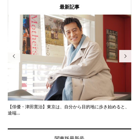
最新記事


にし
【俳優・津田寛治】東京は、自分から目的地に歩き始めると、
い
途端...
ても.
関東版最新号