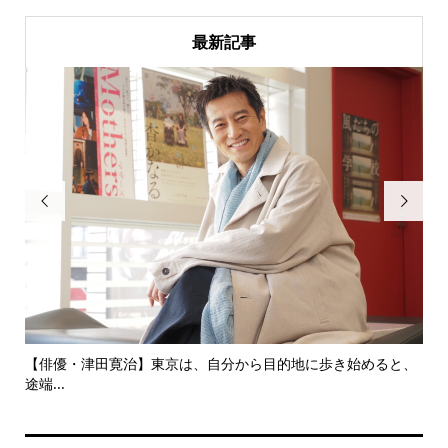
最新記事


にし
【俳優・津田寛治】東京は、自分から目的地に歩き始めると、
い
途端...
ても.