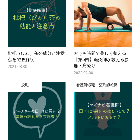
枇杷（びわ）茶の成分と注意
おうち時間で美しく整える
点を徹底解説
【第5回】鍼灸師が教える腰
痛・肩凝り...
2021.08.30
2022.02.08
脱毛
看護師転職・薬剤師転職