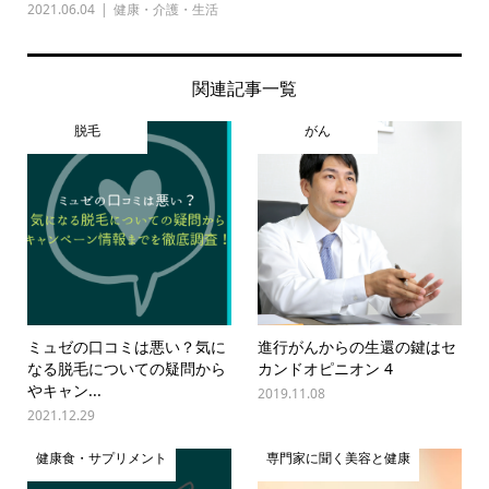
2021.06.04
健康・介護・生活
関連記事一覧
脱毛
がん
ミュゼの口コミは悪い？気に
進行がんからの生還の鍵はセ
なる脱毛についての疑問から
カンドオピニオン 4
やキャン...
2019.11.08
2021.12.29
健康食・サプリメント
専門家に聞く美容と健康