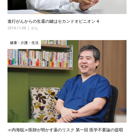
進行がんからの生還の鍵はセカンドオピニオン 4
2019.11.08
がん
健康・介護・生活
≪内海聡≫医師が明かす薬のリスク 第一回 医学不要論の提唱