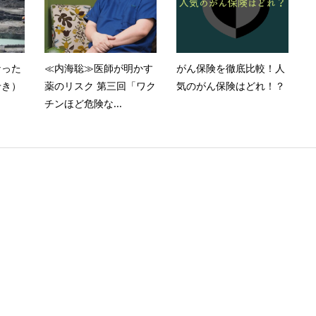
なった
≪内海聡≫医師が明かす
がん保険を徹底比較！人
せき）
薬のリスク 第三回「ワク
気のがん保険はどれ！？
チンほど危険な...