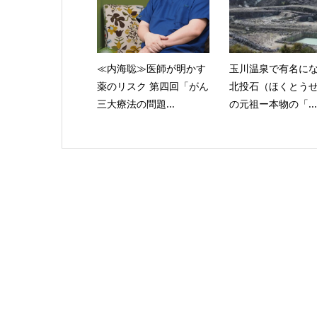
≪内海聡≫医師が明かす
玉川温泉で有名に
薬のリスク 第四回「がん
北投石（ほくとう
三大療法の問題...
の元祖ー本物の「...