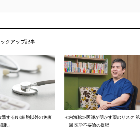
ピックアップ記事
攻撃するNK細胞以外の免疫
≪内海聡≫医師が明かす薬のリスク 第
T細胞」
一回 医学不要論の提唱