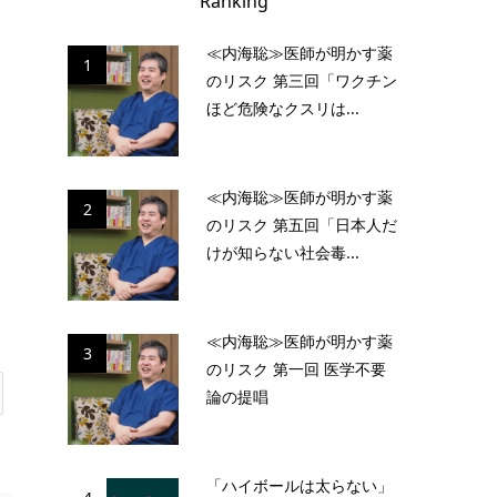
Ranking
≪内海聡≫医師が明かす薬
1
のリスク 第三回「ワクチン
ほど危険なクスリは...
≪内海聡≫医師が明かす薬
2
のリスク 第五回「日本人だ
けが知らない社会毒...
≪内海聡≫医師が明かす薬
3
のリスク 第一回 医学不要
論の提唱
「ハイボールは太らない」