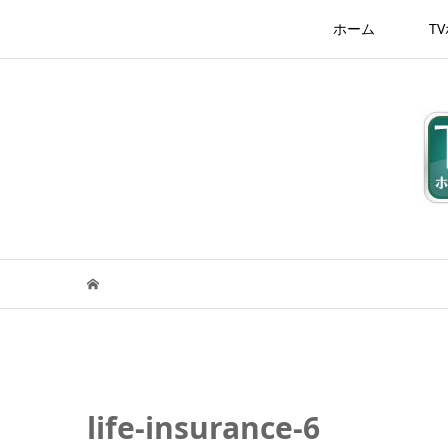
ホーム
T
life-insurance-6