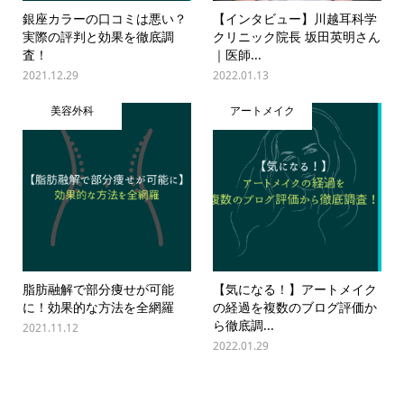
銀座カラーの口コミは悪い？
【インタビュー】川越耳科学
実際の評判と効果を徹底調
クリニック院長 坂田英明さん
査！
｜医師...
2021.12.29
2022.01.13
美容外科
アートメイク
脂肪融解で部分痩せが可能
【気になる！】アートメイク
に！効果的な方法を全網羅
の経過を複数のブログ評価か
ら徹底調...
2021.11.12
2022.01.29