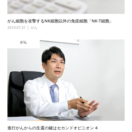
がん細胞を攻撃するNK細胞以外の免疫細胞「NK-T細胞」
2019.07.31
がん
がん
進行がんからの生還の鍵はセカンドオピニオン 4