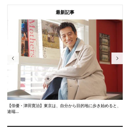
最新記事


にし
【俳優・津田寛治】東京は、自分から目的地に歩き始めると、
い
途端...
ても.