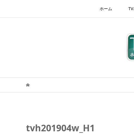
ホーム
T
tvh201904w_H1