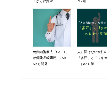
ミから評判や...
ク7選
免疫細胞療法「CAR-T」
人に聞けない女性
が保険収載間近。CAR-
「多汗」と「ワキ
NKも開発...
におい対策