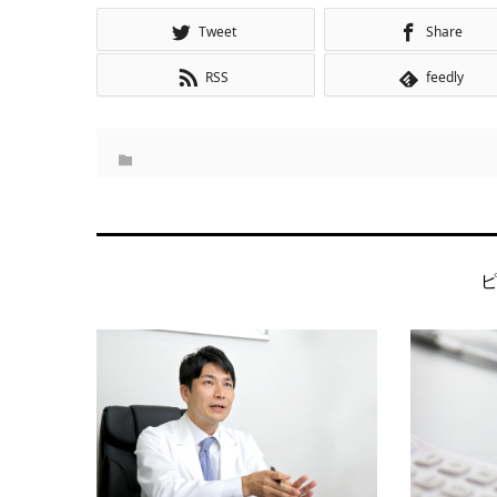
Tweet
Share
RSS
feedly