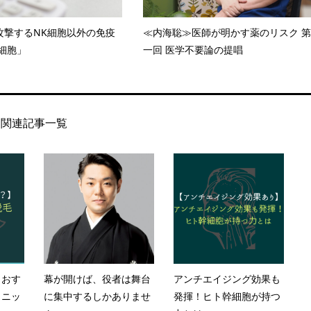
攻撃するNK細胞以外の免疫
≪内海聡≫医師が明かす薬のリスク 第
T細胞」
一回 医学不要論の提唱
関連記事一覧
とおす
幕が開けば、役者は舞台
アンチエイジング効果も
リニッ
に集中するしかありませ
発揮！ヒト幹細胞が持つ