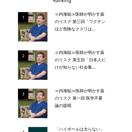
Ranking
≪内海聡≫医師が明かす薬
1
のリスク 第三回「ワクチン
ほど危険なクスリは...
≪内海聡≫医師が明かす薬
2
のリスク 第五回「日本人だ
けが知らない社会毒...
≪内海聡≫医師が明かす薬
3
のリスク 第一回 医学不要
論の提唱
「ハイボールは太らない」