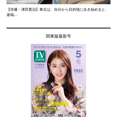
にし
【俳優・津田寛治】東京は、自分から目的地に歩き始めると、
い
途端...
ても.
関東版最新号