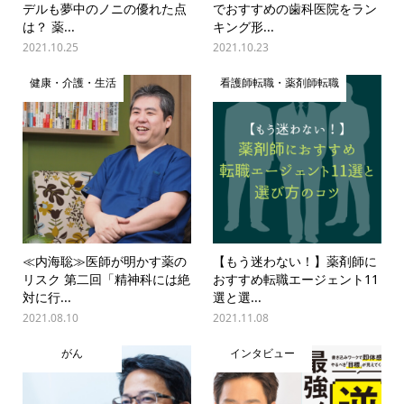
デルも夢中のノニの優れた点
でおすすめの歯科医院をラン
は？ 薬...
キング形...
2021.10.25
2021.10.23
健康・介護・生活
看護師転職・薬剤師転職
≪内海聡≫医師が明かす薬の
【もう迷わない！】薬剤師に
リスク 第二回「精神科には絶
おすすめ転職エージェント11
対に行...
選と選...
2021.08.10
2021.11.08
がん
インタビュー