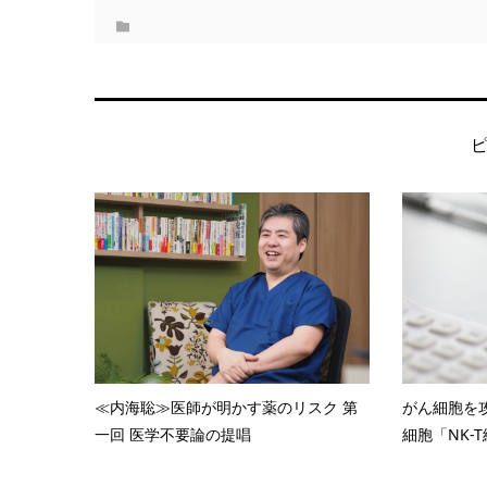
≪内海聡≫医師が明かす薬のリスク 第
がん細胞を
一回 医学不要論の提唱
細胞「NK-