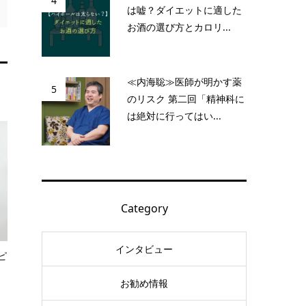
4
は嘘？ダイエットに適した
お酒の選び方とカロリ...
≪内海聡≫医師が明かす薬
5
のリスク 第二回「精神科に
は絶対に行ってはい...
Category
インタビュー
ピ
お勧め情報