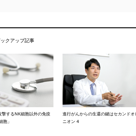
ピックアップ記事
攻撃するNK細胞以外の免疫
進行がんからの生還の鍵はセカンドオ
T細胞」
ニオン 4