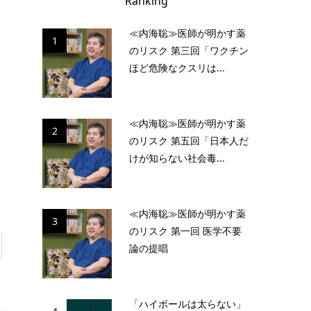
Ranking
≪内海聡≫医師が明かす薬
1
のリスク 第三回「ワクチン
ほど危険なクスリは...
≪内海聡≫医師が明かす薬
2
のリスク 第五回「日本人だ
けが知らない社会毒...
≪内海聡≫医師が明かす薬
3
のリスク 第一回 医学不要
論の提唱
「ハイボールは太らない」