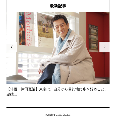
最新記事


にし
【俳優・津田寛治】東京は、自分から目的地に歩き始めると、
い
途端...
ても.
関東版最新号