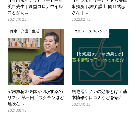
【専門家インタビュー】中原
【インタビュー】アトム法律
英臣先生｜新型コロナウイル
事務所 代表弁護士 岡野武志
スとがん...
さん｜...
2021.10.25
2022.02.15
健康・介護・生活
コスメ・スキンケア
≪内海聡≫医師が明かす薬の
脱毛器ケノンの効果とは？基
リスク 第三回「ワクチンほど
本情報や口コミなどを紹介
危険な...
2021.10.23
2021.08.10