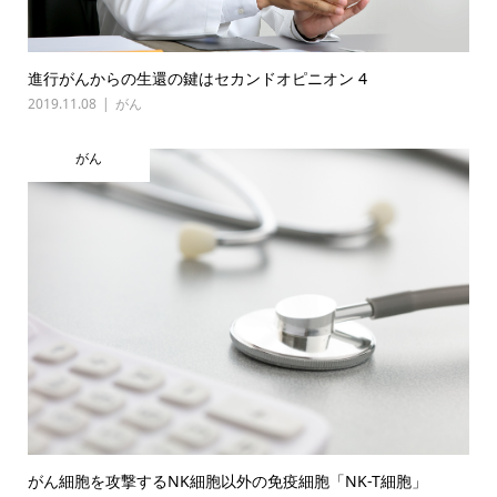
進行がんからの生還の鍵はセカンドオピニオン 4
2019.11.08
がん
がん
がん細胞を攻撃するNK細胞以外の免疫細胞「NK-T細胞」