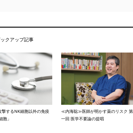
ピックアップ記事
攻撃するNK細胞以外の免疫
≪内海聡≫医師が明かす薬のリスク 第
T細胞」
一回 医学不要論の提唱