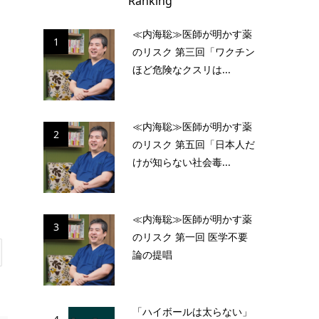
Ranking
≪内海聡≫医師が明かす薬
1
のリスク 第三回「ワクチン
ほど危険なクスリは...
≪内海聡≫医師が明かす薬
2
のリスク 第五回「日本人だ
けが知らない社会毒...
≪内海聡≫医師が明かす薬
3
のリスク 第一回 医学不要
論の提唱
「ハイボールは太らない」