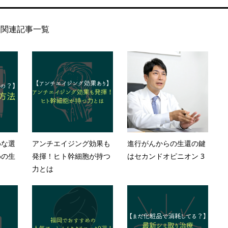
関連記事一覧
めな選
アンチエイジング効果も
進行がんからの生還の鍵
めの生
発揮！ヒト幹細胞が持つ
はセカンドオピニオン 3
力とは