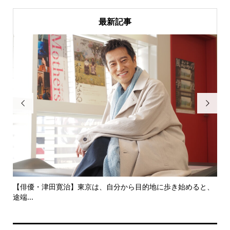
最新記事


にし
【俳優・津田寛治】東京は、自分から目的地に歩き始めると、
い
途端...
ても.