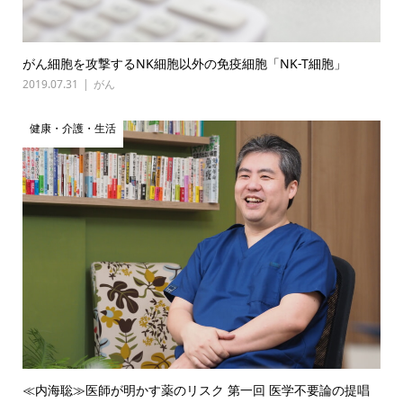
がん細胞を攻撃するNK細胞以外の免疫細胞「NK-T細胞」
2019.07.31
がん
健康・介護・生活
≪内海聡≫医師が明かす薬のリスク 第一回 医学不要論の提唱