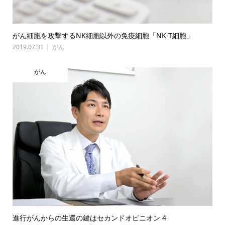
がん細胞を攻撃するNK細胞以外の免疫細胞「NK-T細胞」
2019.07.31
がん
がん
進行がんからの生還の鍵はセカンドオピニオン 4