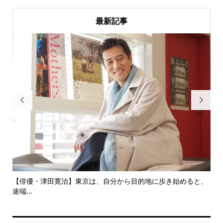
最新記事


にし
【俳優・津田寛治】東京は、自分から目的地に歩き始めると、
い
途端...
ても.