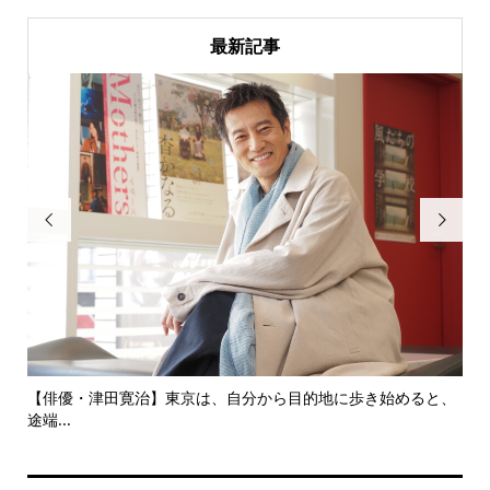
最新記事


にし
【俳優・津田寛治】東京は、自分から目的地に歩き始めると、
い
途端...
ても.