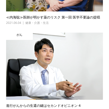
≪内海聡≫医師が明かす薬のリスク 第一回 医学不要論の提唱
2021.06.04
健康・介護・生活
がん
進行がんからの生還の鍵はセカンドオピニオン 4