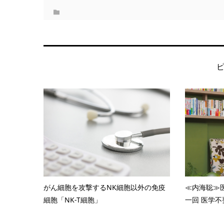
がん細胞を攻撃するNK細胞以外の免疫
≪内海聡≫
細胞「NK-T細胞」
一回 医学