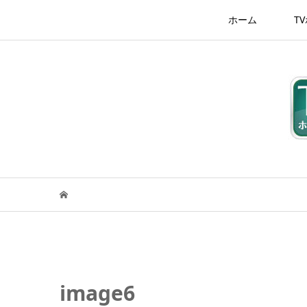
ホーム
T
image6