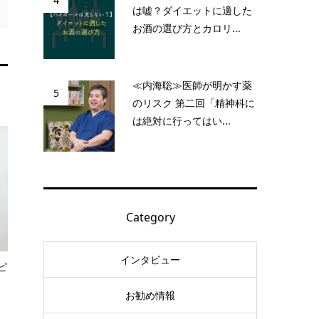
4
は嘘？ダイエットに適した
お酒の選び方とカロリ...
≪内海聡≫医師が明かす薬
5
のリスク 第二回「精神科に
は絶対に行ってはい...
Category
インタビュー
ピ
お勧め情報