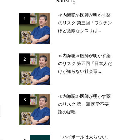
Ranking
≪内海聡≫医師が明かす薬
1
のリスク 第三回「ワクチン
ほど危険なクスリは...
≪内海聡≫医師が明かす薬
2
のリスク 第五回「日本人だ
けが知らない社会毒...
≪内海聡≫医師が明かす薬
3
のリスク 第一回 医学不要
論の提唱
「ハイボールは太らない」